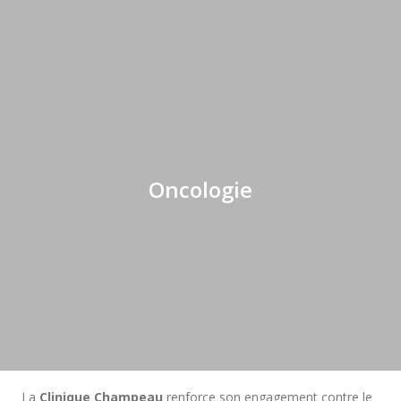
Oncologie
La
Clinique Champeau
renforce son engagement contre le