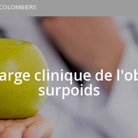
 COLOMBIERS
arge clinique de l'o
surpoids