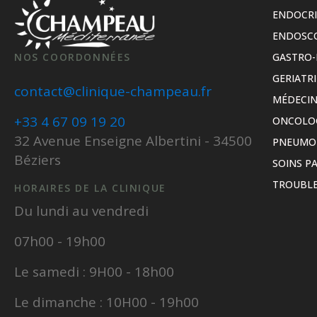
ENDOCR
ENDOSC
NOS COORDONNÉES
GASTRO-
GERIATRI
contact@clinique-champeau.fr
MÉDECIN
+33 4 67 09 19 20
ONCOLO
32 Avenue Enseigne Albertini - 34500
PNEUMO
Béziers
SOINS PA
TROUBLE
HORAIRES DE LA CLINIQUE
Du lundi au vendredi
07h00 - 19h00
Le samedi : 9H00 - 18h00
Le dimanche : 10H00 - 19h00