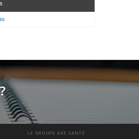
s
.88
?
LE GROUPE AXE SANTÉ