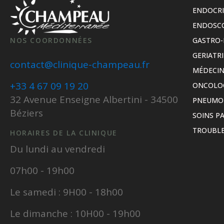
ENDOCR
ENDOSC
NOS COORDONNÉES
GASTRO-
GERIATRI
contact@clinique-champeau.fr
MÉDECIN
+33 4 67 09 19 20
ONCOLO
32 Avenue Enseigne Albertini - 34500
PNEUMO
Béziers
SOINS PA
TROUBLE
HORAIRES DE LA CLINIQUE
Du lundi au vendredi
07h00 - 19h00
Le samedi : 9H00 - 18h00
Le dimanche : 10H00 - 19h00