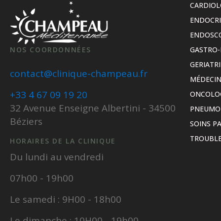
CARDIOL
ENDOCR
ENDOSC
NOS COORDONNÉES
GASTRO-
GERIATRI
contact@clinique-champeau.fr
MÉDECIN
+33 4 67 09 19 20
ONCOLO
32 Avenue Enseigne Albertini - 34500
PNEUMO
Béziers
SOINS PA
TROUBLE
HORAIRES DE LA CLINIQUE
Du lundi au vendredi
07h00 - 19h00
Le samedi : 9H00 - 18h00
Le dimanche : 10H00 - 19h00