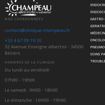
ENDOCR
ENDOSC
NOS COORDONNÉES
GASTRO-
GERIATRI
contact@clinique-champeau.fr
MÉDECIN
+33 4 67 09 19 20
ONCOLO
32 Avenue Enseigne Albertini - 34500
PNEUMO
Béziers
SOINS PA
TROUBLE
HORAIRES DE LA CLINIQUE
Du lundi au vendredi
07h00 - 19h00
Le samedi : 9H00 - 18h00
Le dimanche : 10H00 - 19h00