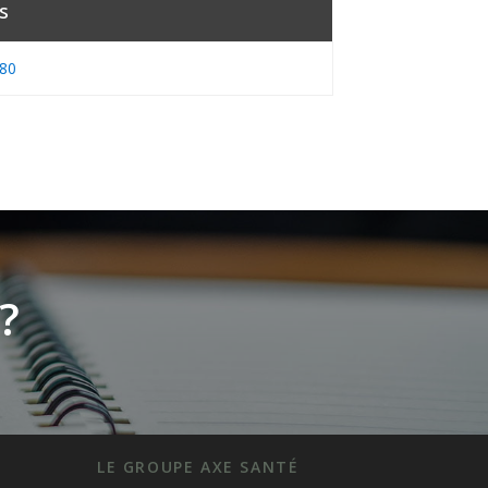
s
.80
?
LE GROUPE AXE SANTÉ