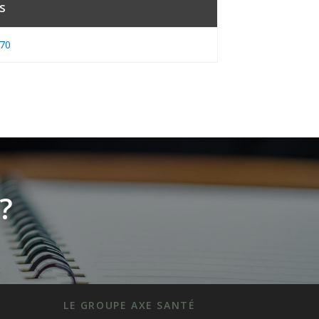
s
.70
?
LE GROUPE AXE SANTÉ