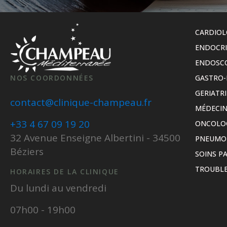
CARDIOL
ENDOCR
ENDOSC
NOS COORDONNÉES
GASTRO-
GERIATRI
contact@clinique-champeau.fr
MÉDECIN
+33 4 67 09 19 20
ONCOLO
32 Avenue Enseigne Albertini - 34500
PNEUMO
Béziers
SOINS PA
TROUBLE
HORAIRES DE LA CLINIQUE
Du lundi au vendredi
07h00 - 19h00