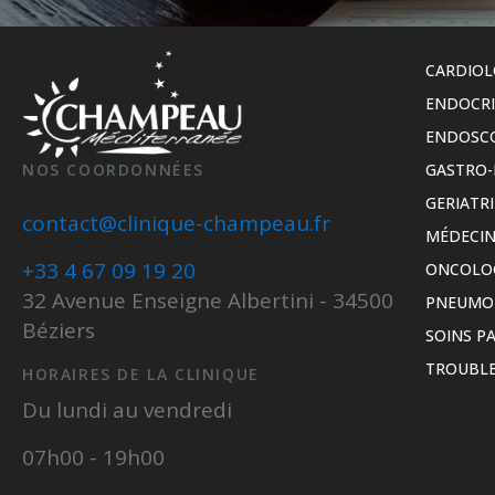
CARDIOL
ENDOCR
ENDOSC
NOS COORDONNÉES
GASTRO-
GERIATRI
contact@clinique-champeau.fr
MÉDECIN
+33 4 67 09 19 20
ONCOLO
32 Avenue Enseigne Albertini - 34500
PNEUMO
Béziers
SOINS PA
TROUBLE
HORAIRES DE LA CLINIQUE
Du lundi au vendredi
07h00 - 19h00