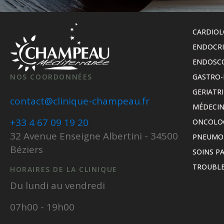
CARDIOL
ENDOCR
ENDOSC
NOS COORDONNÉES
GASTRO-
GERIATRI
contact@clinique-champeau.fr
MÉDECIN
+33 4 67 09 19 20
ONCOLO
32 Avenue Enseigne Albertini - 34500
PNEUMO
Béziers
SOINS PA
TROUBLE
HORAIRES DE LA CLINIQUE
Du lundi au vendredi
07h00 - 19h00