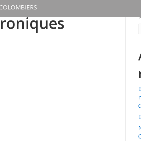
 COLOMBIERS
hroniques
E