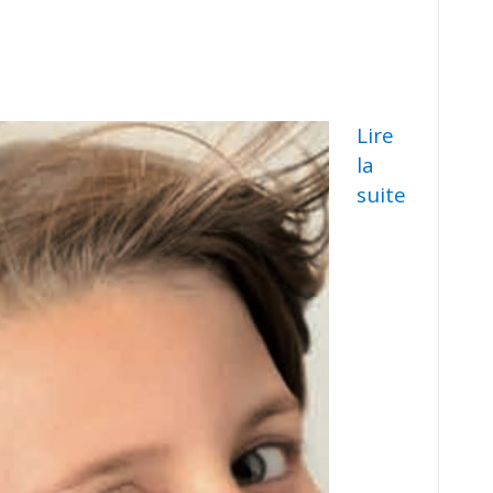
Lire
la
suite